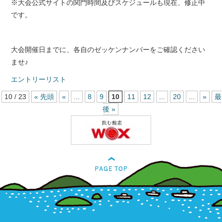
※大会公式サイトの関門時間及びスケジュールも現在、修正中
です。
大会開催日までに、各自のゼッケンナンバーをご確認ください
ませ♪
エントリーリスト
10 / 23
« 先頭
«
...
8
9
10
11
12
...
20
...
»
最
後 »