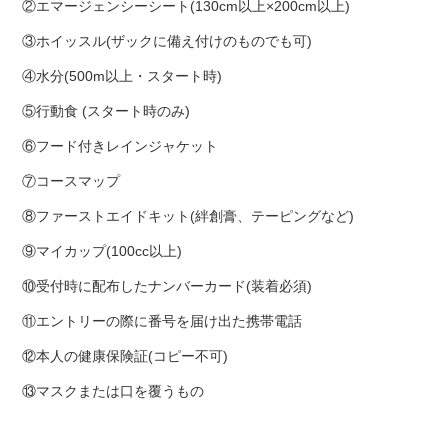
②エマージェンシーシート(130cm以上×200cm以上)
③ホイッスル(ザックに備え付けのものでも可)
④水分(500m以上・スタート時)
⑤行動食 (スタート時のみ)
⑥フード付きレインジャケット
⑦コースマップ
⑧ファーストエイドキット(絆創膏、テーピングなど)
⑨マイカップ(100cc以上)
⑩受付時に配布したナンバーカード(装着必須)
⑪エントリーの際に番号を届け出た携帯電話
⑫本人の健康保険証(コピー不可)
⑬マスクまたは口を覆うもの