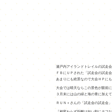
瀬戸内アイランドトレイルの試走会
ＦＢにＵＰされた「試走会の試走会
あまりにも絶景なので大会ＨＰにも
大会では晴天ならこの景色が眼前に
３月末には山の緑と海の青に加えて
ＲＵＮ＋さんの「試走会の試走会」
『相変わらず距離は短い割にタフなコ